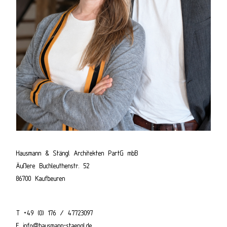
Hausmann & Stängl Architekten PartG mbB
Äußere Buchleuthenstr. 52
86700 Kaufbeuren
T
+49 (0) 176 / 47723097
E
info@hausmann-staengl.de