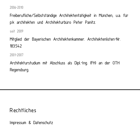
2006-2010
Freiberufliche/Selbstständige Architektentätigkeit in München, u.a. für
p.k architekten und Architekturbüro Peter Panitz.
seit 2009
Mitglied der Bayerischen Architektenkammer. Architektenlisten-Nr.
183.542
2001-2007
Architekturstudium mit Abschluss als Dipl.-Ing. (FH) an der OTH
Regensburg.
Rechtliches
Impressum & Datenschutz