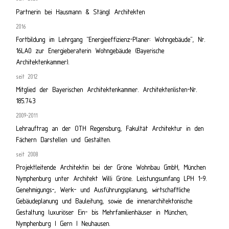
Partnerin bei Hausmann & Stängl Architekten
2016
Fortbildung im Lehrgang "Energieeffizienz-Planer: Wohngebäude", Nr.
16LA0 zur Energieberaterin Wohngebäude (Bayerische
Architektenkammer).
seit 2012
Mitglied der Bayerischen Architektenkammer. Architektenlisten-Nr.
185.743
2009-2011
Lehrauftrag an der OTH Regensburg, Fakultät Architektur in den
Fächern Darstellen und Gestalten.
seit 2008
Projektleitende Architektin bei der Gröne Wohnbau GmbH, München
Nymphenburg unter Architekt Willi Gröne. Leistungsumfang LPH 1-9.
Genehmigungs-, Werk- und Ausführungsplanung, wirtschaftliche
Gebäudeplanung und Bauleitung, sowie die innenarchitektonische
Gestaltung luxuriöser Ein- bis Mehrfamilienhäuser in München,
Nymphenburg | Gern | Neuhausen.