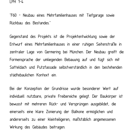
LPH 1-4
"F60 - Neubau eines Mehrfamilienhauses mit Tiefgarage sowie
Rückbau des Bestandes."
Gegenstand des Projekts ist die Projektentwicklung sowie der
Entwurf eines Mehrfamilienhauses in einer ruhigen Seitenstraße in
zentraler Lage von Germering bei München. Der Neubau greift die
Formensprache der umliegenden Bebauung auf und fügt sich mit
Satteldach und Putzfassade selbstverständlich in den bestehenden
städtebaulichen Kontext ein.
Bei der Konzeption der Grundrisse wurde besonderer Wert auf
individuell nutzbare, private Freibereiche gelegt. Der Baukörper ist
bewusst mit mehreren Rück- und Versprüngen ausgebildet, die
einerseits eine klare Zonierung der Balkone ermöglichen und
andererseits zu einer kleinteiligeren, maßstäblich angemessenen
Wirkung des Gebäudes beitragen.